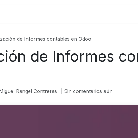
ticas
Odoo
SAP
Infraestructura de Nube
Ca
ización de Informes contables en Odoo
ción de Informes co
Miguel Rangel Contreras
| Sin comentarios aún