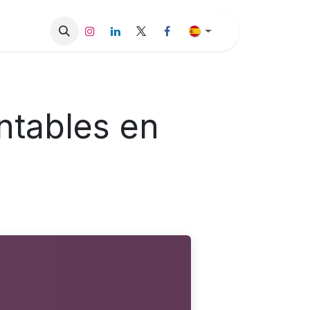
sos de Éxito
Blog
Contáctenos
Trabajos
Proveedore
ntables en