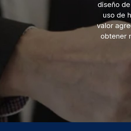
diseño de
uso de h
valor agre
obtener 