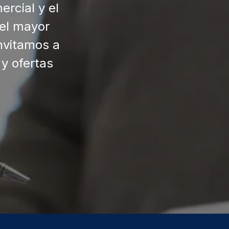
rcial y el
 el mayor
invitamos a
y ofertas