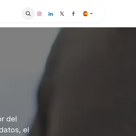
sos de Éxito
Blog
Contáctenos
Trabajos
Proveedore
r del
datos, el