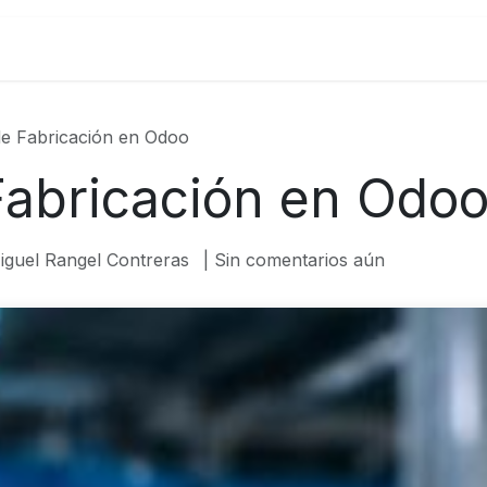
ticas
Odoo
SAP
Infraestructura de Nube
Ca
e Fabricación en Odoo
abricación en Odo
iguel Rangel Contreras
| Sin comentarios aún