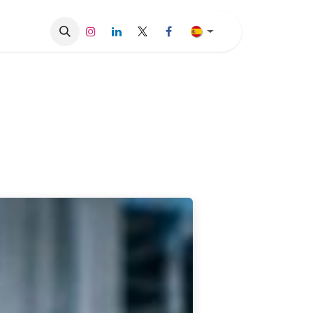
sos de Éxito
Blog
Contáctenos
Trabajos
Proveedore
o